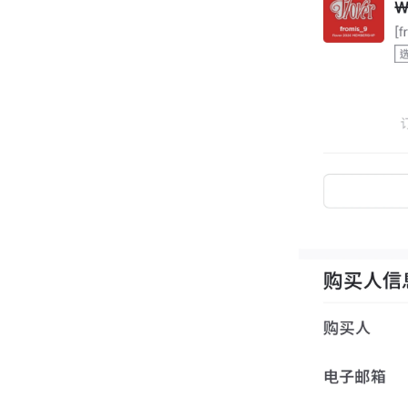
微店
SEVENTEEN
Girls' Generation
EXO
Riize
aespa
CORTIS
TVXQ!
NCT127
Way V
G-DRAGON
CNBLUE