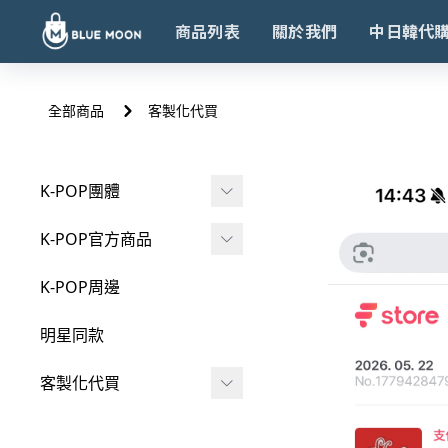
商品列表
關於我們
中日韓代
全部商品
客製化代買
K-POP團體
Super Junior
K-POP官方商品
-
20周年SS10 in JAPA
手燈
K-POP周邊
N
專輯
-
SJ-SS10 CORE in SE
明星同款
OUL MD
周邊
客製化代買
-
2026年曆周邊
NCT Dream
閑魚
SHINee