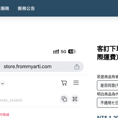
購服務
團務公告
客訂下單
際運費
若是商品有
明白商品為
NT$
1,2